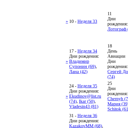
11
Дни
»
10
-
Неделя 33
рождения:
Лотограф 
18
17
-
Неделя 34
День
Дни рождения:
Авиации
»
Владимир
Дни
Супонин (69)
,
рождения:
Лана (42)
Сергей Д
(74)
25
24
-
Неделя 35
Дни
Дни рождения:
рождения:
»
Ekudinov@list.ru
Chernyh (7
(74)
,
Ikar (50)
,
Мария (39
Vladesin43 (81)
Schitok (61
31
-
Неделя 36
Дни рождения:
KazakovMM (68)
,