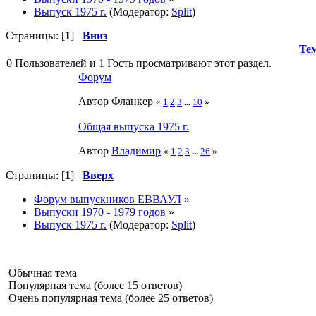
Выпуск 1975 г.
(Модератор:
Split
)
Страницы: [
1
]
Вниз
Те
0 Пользователей и 1 Гость просматривают этот раздел.
Форум
Автор Фланкер
«
1
2
3
...
10
»
Общая выпуска 1975 г.
Автор
Влaдимир
«
1
2
3
...
26
»
Страницы: [
1
]
Вверх
Форум выпускников ЕВВАУЛ
»
Выпуски 1970 - 1979 годов
»
Выпуск 1975 г.
(Модератор:
Split
)
Обычная тема
Популярная тема (более 15 ответов)
Очень популярная тема (более 25 ответов)