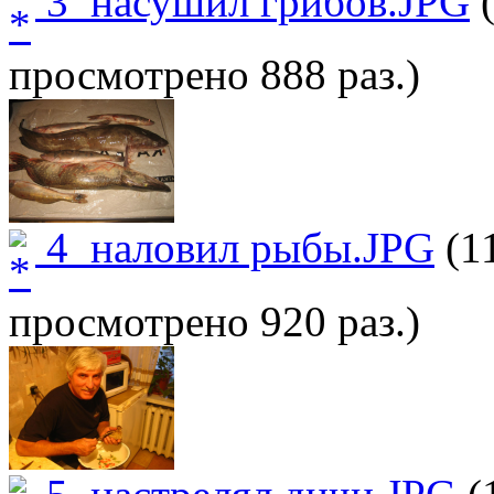
3_насушил грибов.JPG
(
просмотрено 888 раз.)
4_наловил рыбы.JPG
(11
просмотрено 920 раз.)