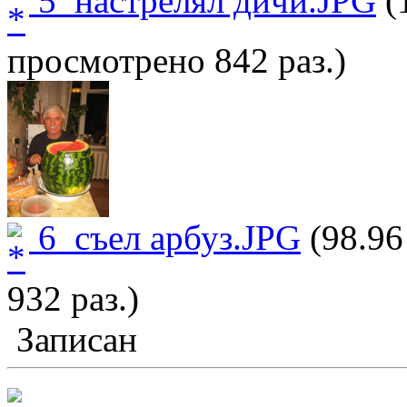
5_настрелял дичи.JPG
(
просмотрено 842 раз.)
6_съел арбуз.JPG
(98.96
932 раз.)
Записан