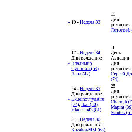
11
Дни
»
10
-
Неделя 33
рождения:
Лотограф 
18
17
-
Неделя 34
День
Дни рождения:
Авиации
»
Владимир
Дни
Супонин (69)
,
рождения:
Лана (42)
Сергей Д
(74)
25
24
-
Неделя 35
Дни
Дни рождения:
рождения:
»
Ekudinov@list.ru
Chernyh (7
(74)
,
Ikar (50)
,
Мария (39
Vladesin43 (81)
Schitok (61
31
-
Неделя 36
Дни рождения:
KazakovMM (68)
,