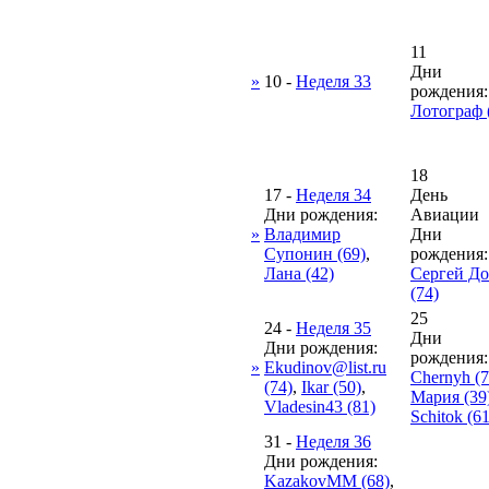
11
Дни
»
10
-
Неделя 33
рождения:
Лотограф 
18
17
-
Неделя 34
День
Дни рождения:
Авиации
»
Владимир
Дни
Супонин (69)
,
рождения:
Лана (42)
Сергей Д
(74)
25
24
-
Неделя 35
Дни
Дни рождения:
рождения:
»
Ekudinov@list.ru
Chernyh (7
(74)
,
Ikar (50)
,
Мария (39
Vladesin43 (81)
Schitok (61
31
-
Неделя 36
Дни рождения:
KazakovMM (68)
,