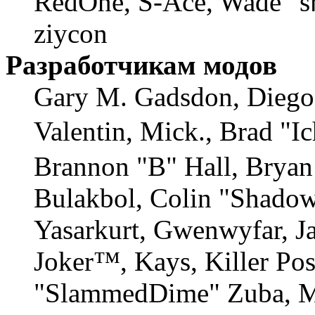
RedOne, S-Ace, Wade "s
ziycon
Разработчикам модов
Gary M. Gadsdon, Diego
Valentin, Mick., Brad
Brannon "B" Hall, Bryan
Bulakbol, Colin "Shadow
Yasarkurt, Gwenwyfar, Ja
Joker™, Kays, Killer Po
"SlammedDime" Zuba, M