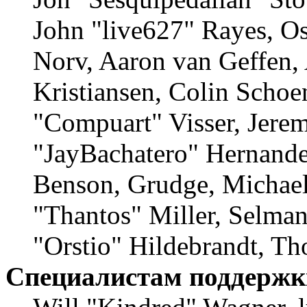
John "live627" Rayes, O
Norv, Aaron van Geffen,
Kristiansen, Colin Schoe
"Compuart" Visser, Jere
"JayBachatero" Hernande
Benson, Grudge, Michae
"Thantos" Miller, Selma
"Orstio" Hildebrandt, Th
Специалистам поддержк