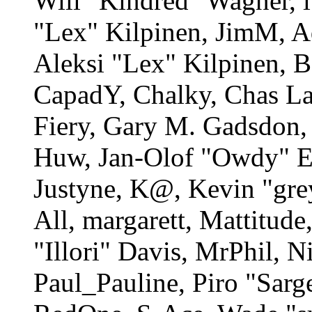
Will "Kindred" Wagner, lu
"Lex" Kilpinen, JimM, A
Aleksi "Lex" Kilpinen, B
CapadY, Chalky, Chas La
Fiery, Gary M. Gadsdon, 
Huw, Jan-Olof "Owdy" Er
Justyne, K@, Kevin "gre
All, margarett, Mattitud
"Illori" Davis, MrPhil, N
Paul_Pauline, Piro "Sarg