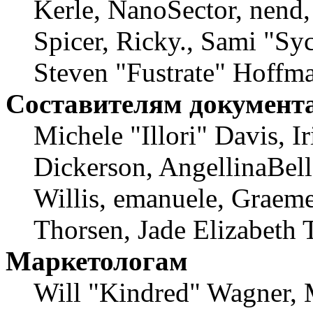
Kerle, NanoSector, nend,
Spicer, Ricky., Sami "S
Steven "Fustrate" Hoffm
Составителям документ
Michele "Illori" Davis, 
Dickerson, AngellinaBell
Willis, emanuele, Graem
Thorsen, Jade Elizabeth 
Маркетологам
Will "Kindred" Wagner, 