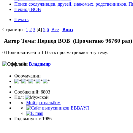
Поиск сослуживцев, друзей, знакомых, родственников.
Пи
Период ВОВ
Печать
Страницы:
1
2
3
[
4
]
5
6
Все
Вниз
Автор
Тема: Период ВОВ (Прочитано 96760 раз)
0 Пользователей и 1 Гость просматривают эту тему.
Влaдимир
Форумчанин
Сообщений: 6803
Пол:
Мой фотоальбом
Год выпуска: 1986