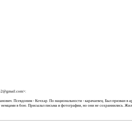
642@gmail.com>:
анович. Псевдоним - Кочхар. По национальности - карачаевец. Был призван в а
бит немцами в бою. Присылал письма и фотографии, но они не сохраниились. Жи