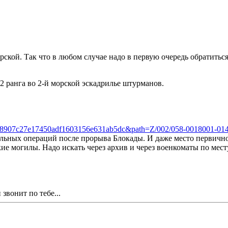
орской. Так что в любом случае надо в первую очередь обратить
2 ранга во 2-й морской эскадрилье штурманов.
1=8907c27e17450adf1603156e631ab5dc&path=Z/002/058-0018001-014
ьных операций после прорыва Блокады. И даже место первичного
ие могилы. Надо искать через архив и через военкоматы по мес
звонит по тебе...