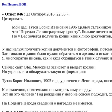
Re: Период ВОВ
«
Ответ #46 :
23 Октября 2016, 22:35 »
Цитировать
Мой дед: Тузов Борис Иванович 1906 г.р.был ст.техником о
что "Передан Ленинградскому фронту". Больше ничего не з
Но у Вас хочется получить копии каких либо документов
У нас нельзя получить копии документов и фотографий, потому
Зато можно и давно было нужно обратиться в архивы и искать
Я многократно писала, как и куда обращаться в таких случаях и
Сейчас сайт ОБД Мемориал зависает и выдаёт косяки.
Но удалось там обнаружить такую информацию:
Тузов Борис Иванович, 1905 г. р., уроженец г. Ленинграда, поги
К сожалению, невозможно посмотреть саму сводку.
Тот ли это человек? Год рождения у него не совсем подходит, 
На Подвиге Народа сведений о наградах не имеется.