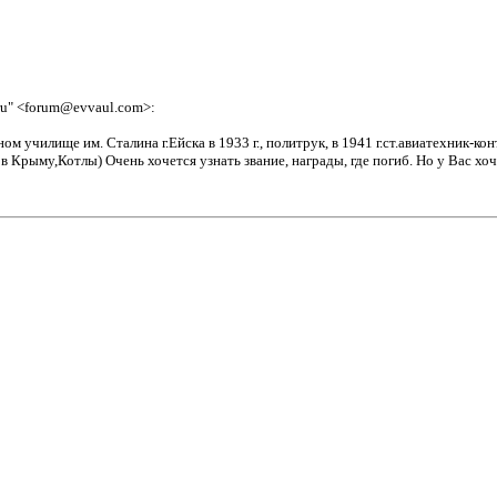
.ru" <forum@evvaul.com>:
ом училище им. Сталина г.Ейска в 1933 г., политрук, в 1941 г.ст.авиатехник-к
то в Крыму,Котлы) Очень хочется узнать звание, награды, где погиб. Но у Вас 