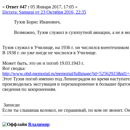
«
Ответ #47 :
05 Января 2017, 17:05 »
Цитата: Samurai от 23 Октября 2016, 22:35
Тузов Борис Иванович,
Возможно, Тузов служил в сухопутной авиации, а не в м
Тузов служил в Училище, на 1936 г. он числился воентехником 
В 1938 г. он уже нигде не числился в Училище.
Может быть, это он и погиб 19.03.1943 г.
Вот сводка:
http://www.obd-memorial.ru/memorial/fullimage?id=52562923&id
Этот Тузов погиб именно под Ленинградом во время наступател
производилась эксгумация и перезахоронение в большие братск
сведения по захоронениям.
Записан
Если ты слышишь колокол, не спрашивай, по ком он звонит. Он 
Влaдимир