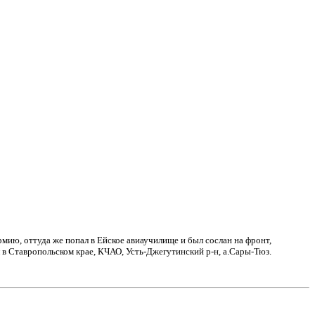
рмию, оттуда же попал в Ейское авиаучилище и был сослан на фронт,
л в Ставропольском крае, КЧАО, Усть-Джегутинский р-н, а.Сары-Тюз.