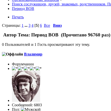
Поиск сослуживцев, друзей, знакомых, родственников.
Пи
Период ВОВ
Печать
Страницы:
1
...
3
4
[
5
]
6
Все
Вниз
Автор
Тема: Период ВОВ (Прочитано 96760 раз)
0 Пользователей и 1 Гость просматривают эту тему.
Влaдимир
Форумчанин
Сообщений: 6803
Пол: