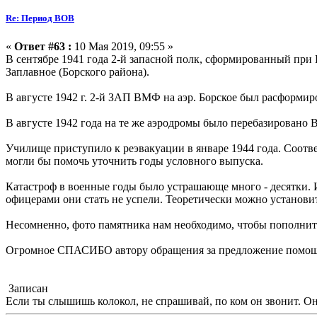
Re: Период ВОВ
«
Ответ #63 :
10 Мая 2019, 09:55 »
В сентябре 1941 года 2-й запасной полк, сформированный при
Заплавное (Борского района).
В августе 1942 г. 2-й ЗАП ВМФ на аэр. Борское был расформир
В августе 1942 года на те же аэродромы было перебазировано 
Училище приступило к реэвакуации в январе 1944 года. Соотве
могли бы помочь уточнить годы условного выпуска.
Катастроф в военные годы было устрашающе много - десятки. И
офицерами они стать не успели. Теоретически можно установит
Несомненно, фото памятника нам необходимо, чтобы пополнит
Огромное СПАСИБО автору обращения за предложение помощ
Записан
Если ты слышишь колокол, не спрашивай, по ком он звонит. Он 