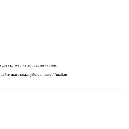
хоть кого то из их родственников.
дайте знать пожалуйста rinasvet@mail.ru