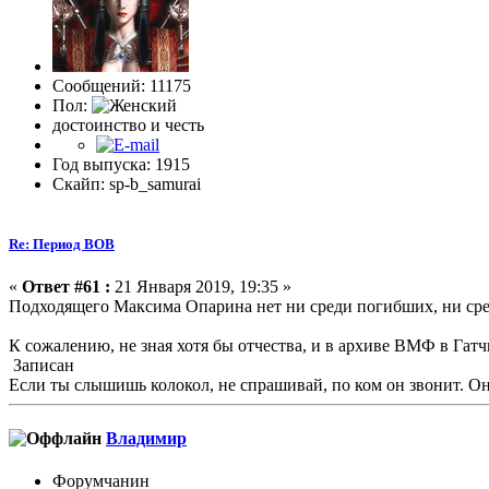
Сообщений: 11175
Пол:
достоинство и честь
Год выпуска: 1915
Скайп: sp-b_samurai
Re: Период ВОВ
«
Ответ #61 :
21 Января 2019, 19:35 »
Подходящего Максима Опарина нет ни среди погибших, ни ср
К сожалению, не зная хотя бы отчества, и в архиве ВМФ в Гатч
Записан
Если ты слышишь колокол, не спрашивай, по ком он звонит. Он 
Влaдимир
Форумчанин