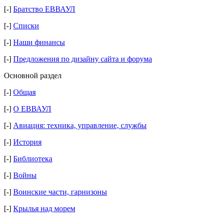
[-]
Братство ЕВВАУЛ
[-]
Списки
[-]
Наши финансы
[-]
Предложения по дизайну сайта и форума
Основной раздел
[-]
Общая
[-]
О ЕВВАУЛ
[-]
Авиация: техника, управление, службы
[-]
История
[-]
Библиотека
[-]
Войны
[-]
Воинские части, гарнизоны
[-]
Крылья над морем