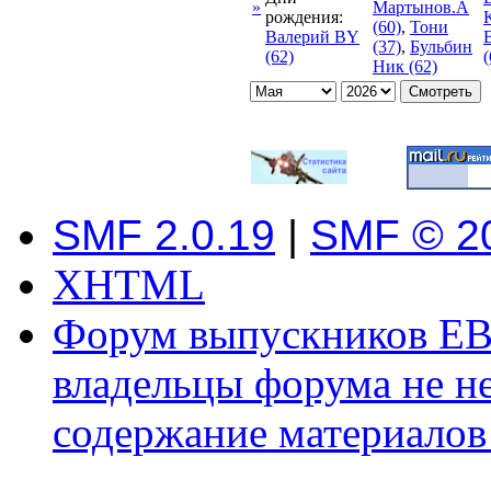
»
Мартынов.А
рождения:
K
(60)
,
Тони
Валерий BY
(37)
,
Бульбин
(62)
(
Ник (62)
SMF 2.0.19
|
SMF © 2
XHTML
Форум выпускников ЕВ
владельцы форума не не
содержание материалов