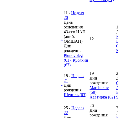
11
-
Неделя
20
День
основания
43-его ИАП
(апиб,
»
12
ОМШАП)
Дни
рождения:
Piunovoleg
(61)
,
Кубякин
(67)
19
18
-
Неделя
Дни
21
рождения:
G
»
Дни
Marchukov
рождения:
(59)
,
Шепиль (63)
Хавтирка (62)
S
26
25
-
Неделя
Дни
22
рождения:
Дни