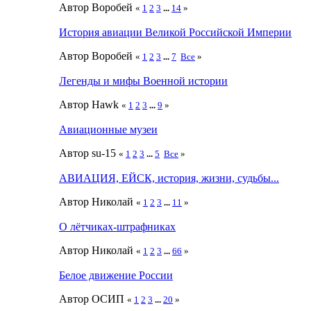
Автор Воробей
«
1
2
3
...
14
»
История авиации Великой Российской Империи
Автор Воробей
«
1
2
3
...
7
Все
»
Легенды и мифы Военной истории
Автор Hawk
«
1
2
3
...
9
»
Авиационные музеи
Автор su-15
«
1
2
3
...
5
Все
»
АВИАЦИЯ, ЕЙСК, история, жизни, судьбы...
Автор Николай
«
1
2
3
...
11
»
O лётчиках-штрафниках
Автор Николай
«
1
2
3
...
66
»
Белое движение России
Автор ОСИП
«
1
2
3
...
20
»