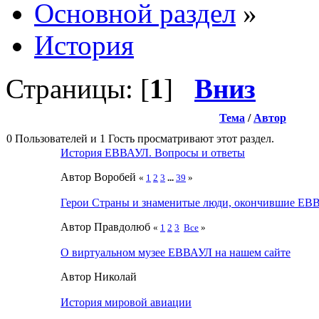
Основной раздел
»
История
Страницы: [
1
]
Вниз
Тема
/
Автор
0 Пользователей и 1 Гость просматривают этот раздел.
История ЕВВАУЛ. Вопросы и ответы
Автор Воробей
«
1
2
3
...
39
»
Герои Страны и знаменитые люди, окончившие ЕВ
Автор Прaвдолюб
«
1
2
3
Все
»
О виртуальном музее ЕВВАУЛ на нашем сайте
Автор Николай
История мировой авиации