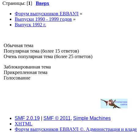
Страницы: [
1
]
Вверх
Форум выпускников ЕВВАУЛ
»
Выпуски 1990 - 1999 годов
»
Выпуск 1992 г.
Обычная тема
Популярная тема (более 15 ответов)
Очень популярная тема (более 25 ответов)
Заблокированная тема
Прикрепленная тема
Голосование
SMF 2.0.19
|
SMF © 2011
,
Simple Machines
XHTML
Форум выпускников ЕВВАУЛ ©. Администрация и владель