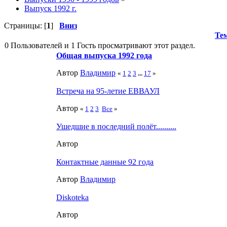
Выпуск 1992 г.
Страницы: [
1
]
Вниз
Те
0 Пользователей и 1 Гость просматривают этот раздел.
Общая выпуска 1992 года
Автор
Влaдимир
«
1
2
3
...
17
»
Встреча на 95-летие ЕВВАУЛ
Автор
«
1
2
3
Все
»
Ушедшие в последний полёт..........
Автор
Контактные данные 92 года
Автор
Влaдимир
Diskoteka
Автор