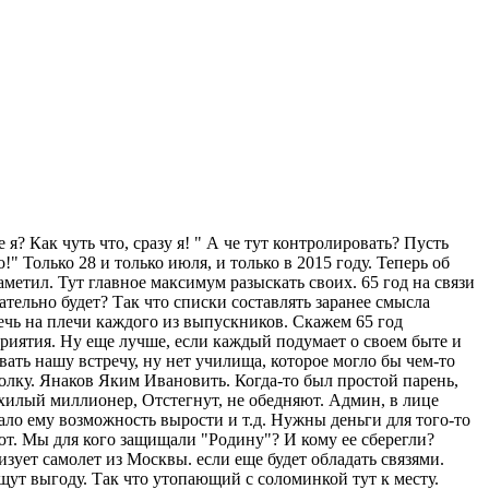
я? Как чуть что, сразу я! " А че тут контролировать? Пусть
!" Только 28 и только июля, и только в 2015 году. Теперь об
аметил. Тут главное максимум разыскать своих. 65 год на связи
ательно будет? Так что списки составлять заранее смысла
ечь на плечи каждого из выпускников. Скажем 65 год
оприятия. Ну еще лучше, если каждый подумает о своем быте и
овать нашу встречу, ну нет училища, которое могло бы чем-то
аколку. Янаков Яким Ивановить. Когда-то был простой парень,
 хилый миллионер, Отстегнут, не обедняют. Админ, в лице
 дало ему возможность вырости и т.д. Нужны деньги для того-то
ают. Мы для кого защищали "Родину"? И кому ее сберегли?
зует самолет из Москвы. если еще будет обладать связями.
 ищут выгоду. Так что утопающий с соломинкой тут к месту.