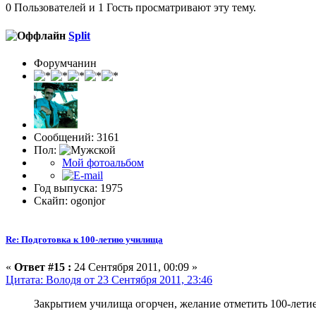
0 Пользователей и 1 Гость просматривают эту тему.
Split
Форумчанин
Сообщений: 3161
Пол:
Мой фотоальбом
Год выпуска: 1975
Скайп: ogonjor
Re: Подготовка к 100-летию училища
«
Ответ #15 :
24 Сентября 2011, 00:09 »
Цитата: Володя от 23 Сентября 2011, 23:46
Закрытием училища огорчен, желание отметить 100-лет