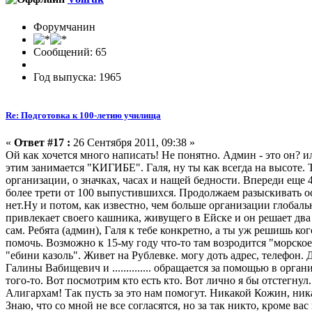
Форумчанин
Сообщений: 65
Год выпуска: 1965
Re: Подготовка к 100-летию училища
«
Ответ #17 :
26 Сентября 2011, 09:38 »
Ой как хочется много написать! Не понятно. Админ - это он? ил
этим занимается "КИГИБЕ". Галя, ну ты как всегда на высоте. То
организации, о значках, часах и нащей бедности. Впереди еще 4
более трети от 100 выпустившихся. Продолжаем разыскивать ост
нет.Ну и потом, как известно, чем больше организации глобал
привлекает своего кашника, живущего в Ейске и он решает два 
сам. Ребята (админ), Галя к тебе конкретно, а ты уж решишь ко
помочь. Возможно к 15-му году что-то там возродится "морское
"ебини казоль". Живет на Рублевке. могу доть адрес, телефон
Галины Вабищевич и .............. обращается за помощью в орг
того-то. Вот посмотрим кто есть кто. Вот лично я бы отстегну
Алигархам! Так пусть за это нам помогут. Никакой Кожин, ника
Знаю, что со мной не все согласятся, но за так никто, кроме ва