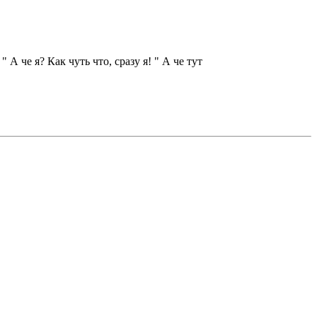
А че я? Как чуть что, сразу я! " А че тут