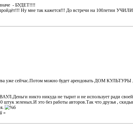
наче - БУДЕТ!!!!
пройдёт!!! Ну мне так кажется!!! До встречи на 100летии УЧИЛ
ства уже сейчас.Потом можно будет арендовать ДОМ КУЛЬТУРЫ , 
ВВАУЛ.Деньги никто никуда не тырит и не использует ради сво
0 штук зеленых.И это без работы авторов.Так что друзья , скиды
ия.
й
»