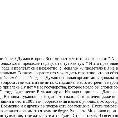
и "оне"? Думаю второе. Вспоминается что-то из классики: " А че 
лько хотел предложить дату, а ты тут как тут. " И это правильно
 года и пролетят они незаметно. У меня уж 70 пролетело и я не з
альных. В таком возрасте кто может дать гарантию, что он обяз
ьной, тем больше бардака. Думаю основная организация должна л
вопроса : где жить и где пить. От админа -место встречи и мер
го привлечь Ну нет у нас госудорства, которое могло бы спонсир
". тогда будет легче. Есть алигархи. Из надо и привлечь. Даю н
. Да Витюша Лукашов все выдаст, что надо. Сынок очень даже не
анизации в честь 100-летия образования нашего училища, которое
л. Возможно и с других выпусков есть богатенькие. Пусть помог
кие власти заниматься этим не будут. Разве что Михайлов органи
с интузиастов, заниматься этим не будет. Страна такая. Из всего