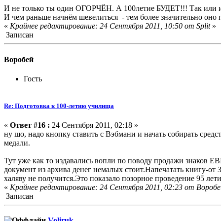
И не только ты один ОГОРЧЁН. А 100летие БУДЕТ!!! Так или и
И чем раньше начнём шевелиться - тем более значительно оно 
«
Крайнее редактирование: 24 Сентября 2011, 10:50 от Split
»
Записан
Воробей
Гость
Re: Подготовка к 100-летию училища
«
Ответ #16 :
24 Сентября 2011, 02:18 »
ну шо, надо кнопку ставить с Вэбмани и начать собирать сред
медали.
Тут уже как то издавались вопли по поводу продажи знаков Е
документ из архива денег немалых стоит.Напечатать книгу-от 3
халяву не получится.Это показало позорное проведение 95 лет
«
Крайнее редактирование: 24 Сентября 2011, 02:23 от Воробе
Записан
Voliruk