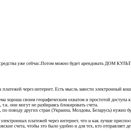
ь средства уже сейчас.Потом можно будет арендовать ДОМ КУЛЬТУ
платежей через интернет. Есть мысль завести электронный коше
ема хороша своим георафическим охватом и простотой доступа к 
т.к. они могут не разбираясь блокировать счета.
 по поводу других стран (Украина, Молдова, Беларусь) нужно б
й электронных платежей через интернет, что и как лучше приспос
ские счета, чтобы это было удобно и для тех, кто отправляет ден