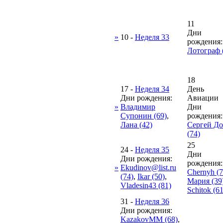
11
Дни
»
10
-
Неделя 33
рождения:
Лотограф 
18
17
-
Неделя 34
День
Дни рождения:
Авиации
»
Владимир
Дни
Супонин (69)
,
рождения:
Лана (42)
Сергей Д
(74)
25
24
-
Неделя 35
Дни
Дни рождения:
рождения:
»
Ekudinov@list.ru
Chernyh (7
(74)
,
Ikar (50)
,
Мария (39
Vladesin43 (81)
Schitok (61
31
-
Неделя 36
Дни рождения:
KazakovMM (68)
,