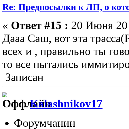
Re: Предпосылки к ЛП, о кото
«
Ответ #15 :
20 Июня 201
Дааа Саш, вот эта трасса
всех и , правильно ты го
то все пытались иммитиро
Записан
Kalashnikov17
Форумчанин