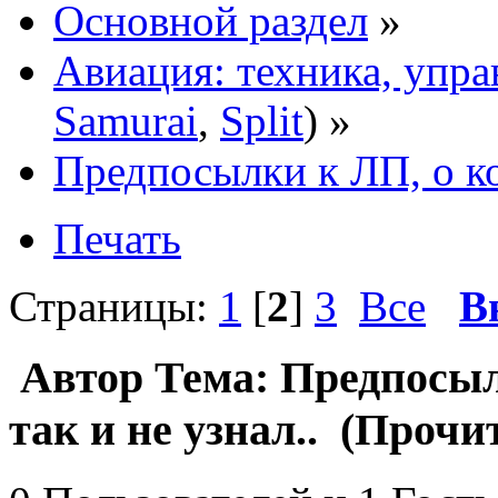
Основной раздел
»
Авиация: техника, упра
Samurai
,
Split
) »
Предпосылки к ЛП, о ко
Печать
Страницы:
1
[
2
]
3
Все
В
Автор
Тема: Предпосыл
так и не узнал.. (Прочи