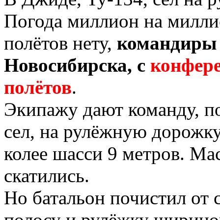
Погода миллион на миллио
полётов нету,
командиры
Новосибирска, с
конфере
полётов
.
Экипажу дают команду, по
сел, на рулёжную дорожк
колее шасси 9 метров. Мас
скатились.
Но батальон почистил от 
полосу и рулёжку шириной