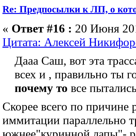
Re: Предпосылки к ЛП, о кото
«
Ответ #16 :
20 Июня 201
Цитата: Алексей Никифоро
Дааа Саш, вот эта трас
всех и , правильно ты 
почему то
все пытались
Скорее всего по причине 
иммитации параллельно тр
южнее"куринной лапы"- ра