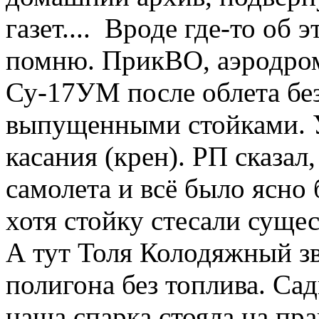
газет.... Вроде где-то об э
помню. ПрикВО, аэродром
Су-17УМ после облета без
выпущенными стойками. У
касания (крен). РП сказал
самолета и всё было ясно 
хотя стойку стесали сущес
А тут Толя Колодяжный зв
полигона без топлива. Сад
наша спарка стояла на пр