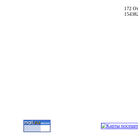
172 О
15438