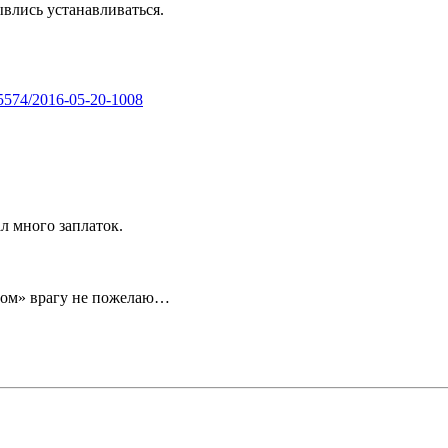
влись устанавливаться.
5574/2016-05-20-1008
л много заплаток.
бном» врагу не пожелаю…