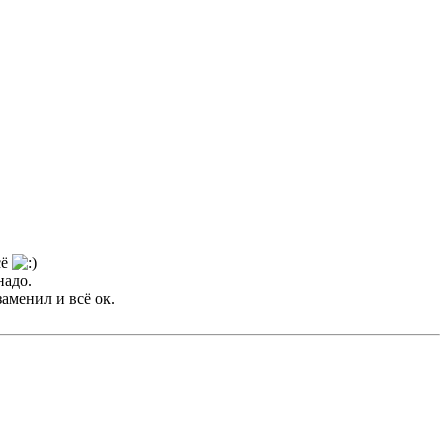
сё
надо.
заменил и всё ок.