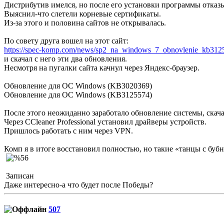
Дистрибутив имелся, но после его установки программы отказы
Выяснил-что слетели корневые сертификаты.
Из-за этого и половина сайтов не открывалась.
По совету друга вошел на этот сайт:
https://spec-komp.com/news/sp2_na_windows_7_obnovlenie_kb312
и скачал с него эти два обновления.
Несмотря на пугалки сайта качнул через Яндекс-браузер.
Обновление для ОС Windows (KB3020369)
Обновление для ОС Windows (KB3125574)
После этого неожиданно заработало обновление системы, скача
Через CCleaner Professional установил драйверы устройств.
Пришлось работать с ним через VPN.
Комп я в итоге восстановил полностью, но такие «танцы с бу
Записан
Даже интересно-а что будет после Победы?
507