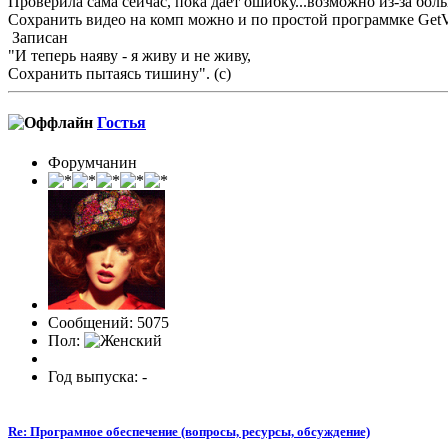
Проверила сама сейчас, пока дает ошибку...возможно из-за бол
Сохранить видео на комп можно и по простой программке GetV
Записан
"И теперь наяву - я живу и не живу,
Сохранить пытаясь тишину". (с)
Гостья
Форумчанин
Сообщений: 5075
Пол:
Год выпуска: -
Re: Програмное обеспечение (вопросы, ресурсы, обсуждение)