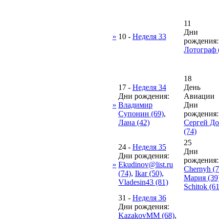
11
Дни
»
10
-
Неделя 33
рождения:
Лотограф 
18
17
-
Неделя 34
День
Дни рождения:
Авиации
»
Владимир
Дни
Супонин (69)
,
рождения:
Лана (42)
Сергей Д
(74)
25
24
-
Неделя 35
Дни
Дни рождения:
рождения:
»
Ekudinov@list.ru
Chernyh (7
(74)
,
Ikar (50)
,
Мария (39
Vladesin43 (81)
Schitok (61
31
-
Неделя 36
Дни рождения:
KazakovMM (68)
,