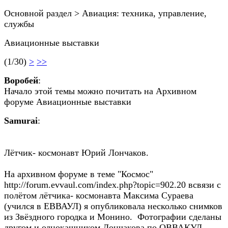
Основной раздел > Авиация: техника, управление,
службы
Авиационные выставки
(1/30)
>
>>
Воробей
:
Начало этой темы можно почитать на Архивном
форуме Авиационные выставки
Samurai
:
Лётчик- космонавт Юрий Лончаков.
На архивном форуме в теме "Космос"
http://forum.evvaul.com/index.php?topic=902.20 всвязи с
полётом лётчика- космонавта Максима Сураева
(учился в ЕВВАУЛ) я опубликовала несколько снимков
из Звёздного городка и Монино. Фотографии сделаны
другом и однокашником Лончакова по ОВВАКУЛ