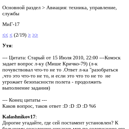
Основной раздел > Авиация: техника, управление,
службы
МиГ-17
<<
<
(2/19)
>
>>
Утя
:
--- Цитата: Старый от 15 Июля 2010, 22:00 ---Комэск
задает вопрос л-ку (Мише Кричко-79) (л-к
почувствовал что-то не то .Ответ л-ка "разобраться
,что это что-то не то, и если это что то не то не
угрожает безопасности полета - продолжить
выполнение задания)
--- Конец цитаты ---
Каков вопрос, таков ответ :D :D :D :D %6
Kalashnikov17
:
Дорогие угадайте, где сей постамент установлен? К
большому сожалению никаких мер по содержанию его