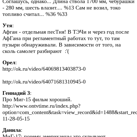
Соглашусь, однако... Длина ствола 1700 мм, чебурашки
- 280 мм, шесть влазит.... %13 Сам не возил, токо
топливо считал... %36 %33
Утя
:
Афган - отдельная песТня! В ТЭЧи и через год после
АфГана при регламентный работах то тут, то там
пузыри обнаруживали. В зависимости от того, на
сколь самолет разбирают :'(
Орел
:
http://ok.ru/video/64069813403873-0
http://ok.ru/video/64071681310945-0
Геннадий 3
:
Про Миг-15 фильм хороший.
http://www.ontvtime.ru/index.php?
option=com_content&task=view_record&id=1488&start_re
11-28-05-15
Данила
:
МиГ-17: почему американцы это скрывают