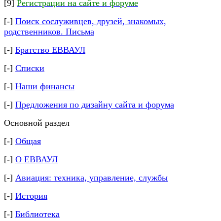
[9]
Регистрации на сайте и форуме
[-]
Поиск сослуживцев, друзей, знакомых,
родственников.
Письма
[-]
Братство ЕВВАУЛ
[-]
Списки
[-]
Наши финансы
[-]
Предложения по дизайну сайта и форума
Основной раздел
[-]
Общая
[-]
О ЕВВАУЛ
[-]
Авиация: техника, управление, службы
[-]
История
[-]
Библиотека