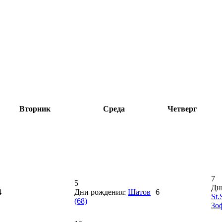
Вторник
Среда
Четверг
7
5
Дн
4
Дни рождения:
Шатов
6
St.
(68)
Зо