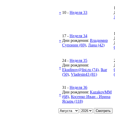
»
10
-
Неделя 33
17
-
Неделя 34
»
Дни рождения:
Владимир
Супонин (69)
,
Лана (42)
24
-
Неделя 35
Дни рождения:
»
Ekudinov@list.ru (74)
,
Ikar
(50)
,
Vladesin43 (81)
31
-
Неделя 36
Дни рождения:
KazakovMM
»
(68)
,
Косенко Иван - Ирина
Ясырь (118)