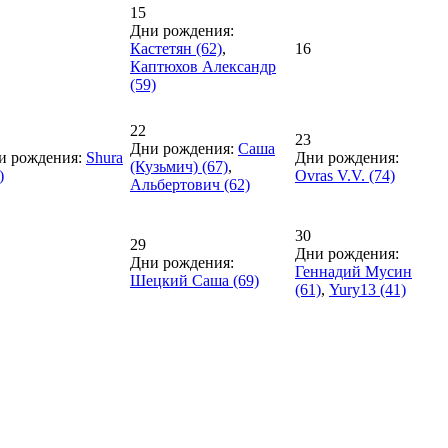
15
Дни рождения:
Кастетян (62)
,
16
Каптюхов Александр
(59)
22
23
Дни рождения:
Саша
и рождения:
Shura
Дни рождения:
(Кузьмич) (67)
,
)
Ovras V.V. (74)
Альбертович (62)
30
29
Дни рождения:
Дни рождения:
Геннадий Мусин
Шецкий Саша (69)
(61)
,
Yury13 (41)