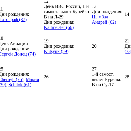
12
День ВВС России, 1-й
13
11
самост. вылет Бурейко
Дни рождения:
Дни рождения:
14
В на Л-29
Цымбал
Лотограф (87)
Дни рождения:
Андрей (62)
Kaltmeister (66)
18
19
21
День Авиации
Дни рождения:
20
Дн
Дни рождения:
Kutsyuk (59)
(73
Сергей Донец (74)
25
27
Дни рождения:
1-й самост.
26
28
Chernyh (75)
,
Мария
вылет Бурейко
(39)
,
Schitok (61)
В на Су-17