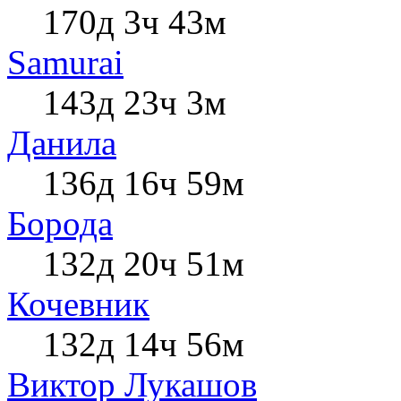
170д 3ч 43м
Samurai
143д 23ч 3м
Данила
136д 16ч 59м
Борода
132д 20ч 51м
Кочевник
132д 14ч 56м
Виктор Лукашов