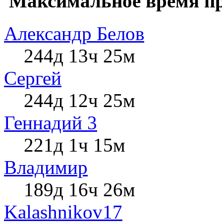
Максимальное время пр
Александр Белов
244д 13ч 25м
Сергей
244д 12ч 25м
Геннадий 3
221д 1ч 15м
Влaдимир
189д 16ч 26м
Kalashnikov17