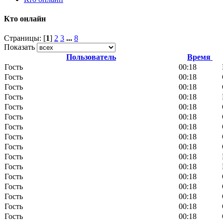
Кто онлайн
Страницы: [
1
]
2
3
...
8
Показать
Пользователь
Время
Гость
00:18
Гость
00:18
Гость
00:18
Гость
00:18
Гость
00:18
Гость
00:18
Гость
00:18
Гость
00:18
Гость
00:18
Гость
00:18
Гость
00:18
Гость
00:18
Гость
00:18
Гость
00:18
Гость
00:18
Гость
00:18