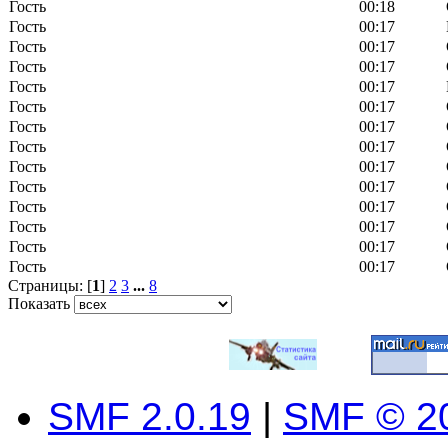
Гость
00:18
Гость
00:17
Гость
00:17
Гость
00:17
Гость
00:17
Гость
00:17
Гость
00:17
Гость
00:17
Гость
00:17
Гость
00:17
Гость
00:17
Гость
00:17
Гость
00:17
Гость
00:17
Страницы: [
1
]
2
3
...
8
Показать
SMF 2.0.19
|
SMF © 2