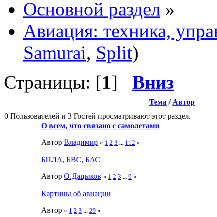
Основной раздел
»
Авиация: техника, упра
Samurai
,
Split
)
Страницы: [
1
]
Вниз
Тема
/
Автор
0 Пользователей и 3 Гостей просматривают этот раздел.
О всем, что связано с самолетами
Автор
Влaдимир
«
1
2
3
...
112
»
БПЛА, БВС, БАС
Автор
О.Дацыков
«
1
2
3
...
9
»
Картины об авиации
Автор
«
1
2
3
...
29
»