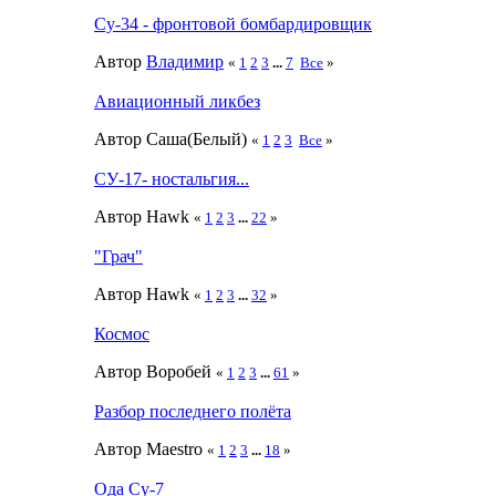
Су-34 - фронтовой бомбардировщик
Автор
Влaдимир
«
1
2
3
...
7
Все
»
Авиационный ликбез
Автор Саша(Белый)
«
1
2
3
Все
»
СУ-17- ностальгия...
Автор Hawk
«
1
2
3
...
22
»
"Грач"
Автор Hawk
«
1
2
3
...
32
»
Космос
Автор Воробей
«
1
2
3
...
61
»
Разбор последнего полёта
Автор Maestro
«
1
2
3
...
18
»
Ода Су-7