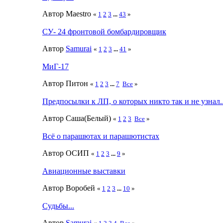
Автор Maestro
«
1
2
3
...
43
»
СУ- 24 фронтовой бомбардировщик
Автор
Samurai
«
1
2
3
...
41
»
МиГ-17
Автор Питон
«
1
2
3
...
7
Все
»
Предпосылки к ЛП, о которых никто так и не узнал.
Автор Саша(Белый)
«
1
2
3
Все
»
Всё о парашютах и парашютистах
Автор ОСИП
«
1
2
3
...
9
»
Авиационные выставки
Автор Воробей
«
1
2
3
...
10
»
Судьбы...
Автор
Samurai