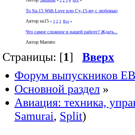
«
1
2
3
4
Все
»
To Su-15 With Love или Су-15-му с любовью
Автор su15
«
1
2
3
Все
»
Что самое сложное в нашей работе? Ждать...
Автор Maestro
Страницы: [
1
]
Вверх
Форум выпускников Е
Основной раздел
»
Авиация: техника, упра
Samurai
,
Split
)