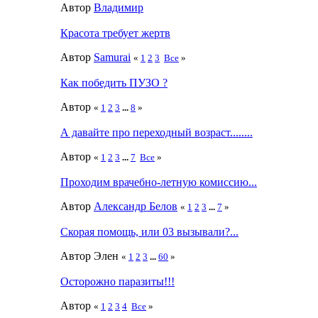
Автор
Влaдимир
Красота требует жертв
Автор
Samurai
«
1
2
3
Все
»
Как победить ПУЗО ?
Автор
«
1
2
3
...
8
»
А давайте про переходный возраст........
Автор
«
1
2
3
...
7
Все
»
Проходим врачебно-летную комиссию...
Автор
Александр Белов
«
1
2
3
...
7
»
Скорая помощь, или 03 вызывали?...
Автор Элeн
«
1
2
3
...
60
»
Осторожно паразиты!!!
Автор
«
1
2
3
4
Все
»