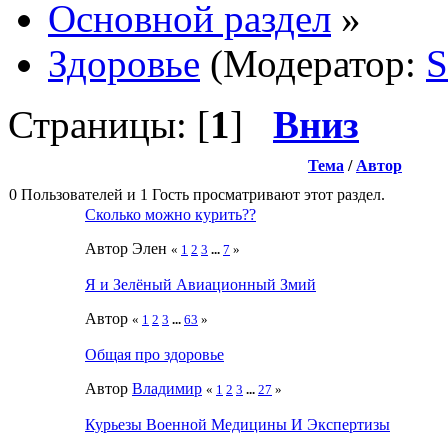
Основной раздел
»
Здоровье
(Модератор:
S
Страницы: [
1
]
Вниз
Тема
/
Автор
0 Пользователей и 1 Гость просматривают этот раздел.
Сколько можно курить??
Автор Элен
«
1
2
3
...
7
»
Я и Зелёный Авиационный Змий
Автор
«
1
2
3
...
63
»
Общая про здоровье
Автор
Влaдимир
«
1
2
3
...
27
»
Курьезы Военной Медицины И Экспертизы