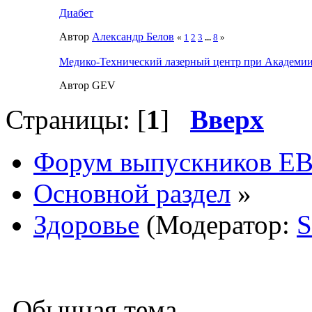
Диабет
Автор
Александр Белов
«
1
2
3
...
8
»
Медико-Технический лазерный центр при Академи
Автор GEV
Страницы: [
1
]
Вверх
Форум выпускников Е
Основной раздел
»
Здоровье
(Модератор:
S
Обычная тема