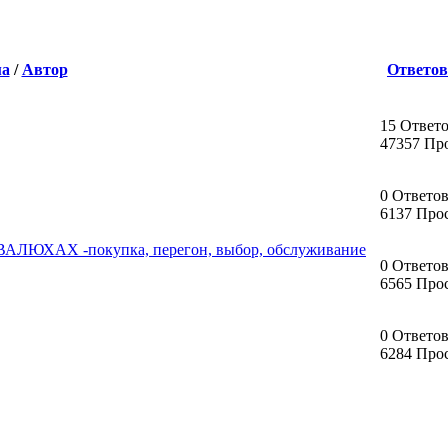
ма
/
Автор
Ответов
15 Ответ
47357 Пр
0 Ответо
6137 Про
ХАХ -покупка, перегон, выбор, обслуживание
0 Ответо
6565 Про
0 Ответо
6284 Про