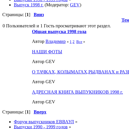
Выпуск 1998 г.
(Модератор:
GEV
)
Страницы: [
1
]
Вниз
Те
0 Пользователей и 1 Гость просматривают этот раздел.
Общая выпуска 1998 года
Автор
Влaдимир
«
1
2
Все
»
НАШИ ФОТЫ
Автор GEV
О ТАЧКАХ, КОЛЫМАГАХ,РЫДВАНАХ и РАЗВАЛЮ
Автор GEV
АДРЕСНАЯ КНИГА ВЫПУКНИКОВ 1998 г.
Автор GEV
Страницы: [
1
]
Вверх
Форум выпускников ЕВВАУЛ
»
Выпуски 1990 - 1999 годов
»