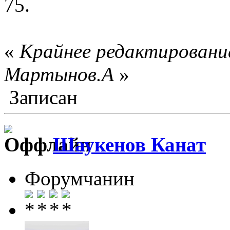
75.
«
Крайнее редактирование
Мартынов.А
»
Записан
Шаукенов Канат
Форумчанин