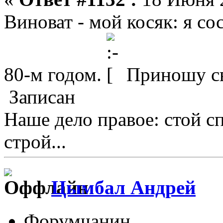
Виноват - мой косяк: я с
80-м годом.
Приношу св
Записан
Наше дело правое: стой с
строй...
Цымбал Андрей
Форумчанин