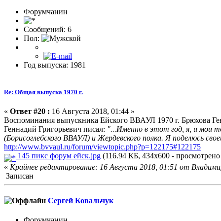
Форумчанин
Сообщений: 6
Пол:
Год выпуска: 1981
Re: Общая выпуска 1970 г.
«
Ответ #20 :
16 Августа 2018, 01:44 »
Воспоминания выпускника Ейского ВВАУЛ 1970 г. Брюхова Ге
Геннадий Григорьевич писал:
"...Именно в этот год, я, и мои
(Борисоглебского ВВАУЛ) и Жердевского полка. Я поделюсь свое
http://www.bvvaul.ru/forum/viewtopic.php?p=122175#122175
145 пикс форум ейск.jpg
(116.94 КБ, 434x600 - просмотрено 
«
Крайнее редактирование: 16 Августа 2018, 01:51 от Владими
Записан
Сергей Ковальчук
Форумчанин