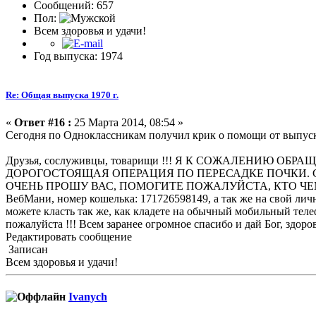
Сообщений: 657
Пол:
Всем здоровья и удачи!
Год выпуска: 1974
Re: Общая выпуска 1970 г.
«
Ответ #16 :
25 Марта 2014, 08:54 »
Сегодня по Одноклассникам получил крик о помощи от выпуск
Друзья, сослуживцы, товарищи !!! Я К СОЖАЛЕНИЮ 
ДОРОГОСТОЯЩАЯ ОПЕРАЦИЯ ПО ПЕРЕСАДКЕ ПОЧКИ. Сам, к боль
ОЧЕНЬ ПРОШУ ВАС, ПОМОГИТЕ ПОЖАЛУЙСТА, КТО ЧЕМ МОЖЕТ
ВебМани, номер кошелька: 171726598149, а так же на свой лич
можете класть так же, как кладете на обычный мобильный телеф
пожалуйста !!! Всем заранее огромное спасибо и дай Бог, здоровья
Редактировать сообщение
Записан
Всем здоровья и удачи!
Ivanych