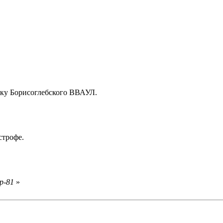
ку Борисоглебского ВВАУЛ.
строфе.
р-81
»