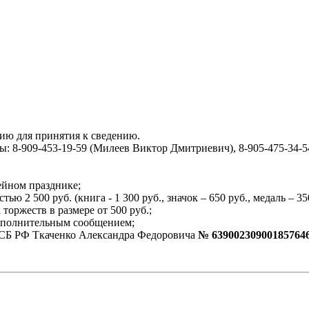
ледующую информацию для принятия к св
: 8-909-453-19-59 (Милеев Виктор Дмитриевич), 8-905-475-34-5
ейном празднике;
2 500 руб. (книга - 1 300 руб., значок – 650 руб., медаль – 35
оржеств в размере от 500 руб.;
ополнительным сообщением;
у СБ РФ Ткаченко Александра Федоровича
№ 63900230900185764