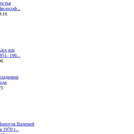
остья
философ...
9:16
lex gus
51- 196...
06
Влaдимир
ода
25
Пирогов Валерий
1970 г...