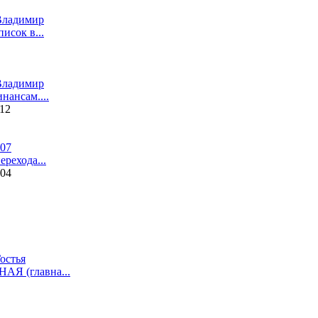
Влaдимир
исок в...
Влaдимир
нансам....
:12
07
ерехода...
:04
остья
Я (главна...