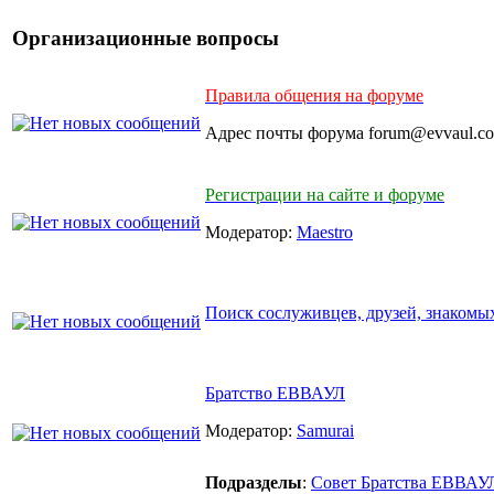
Организационные вопросы
Правила общения на форуме
Адрес почты форума forum@evvaul.c
Регистрации на сайте и форуме
Модератор:
Maestro
Поиск сослуживцев, друзей, знакомых
Братство ЕВВАУЛ
Модератор:
Samurai
Подразделы
:
Совет Братства ЕВВАУ