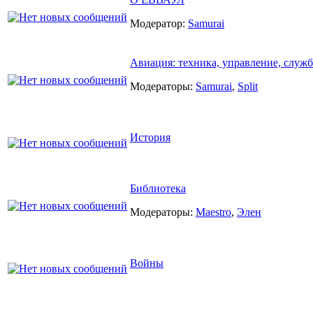
Модератор:
Samurai
Авиация: техника, управление, служ
Модераторы:
Samurai
,
Split
История
Библиотека
Модераторы:
Maestro
,
Элен
Войны