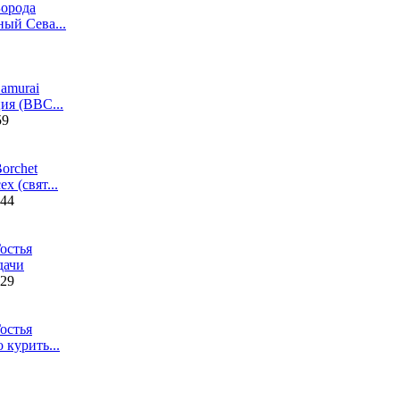
орода
ый Сева...
amurai
ия (ВВС...
59
orchet
х (свят...
:44
остья
дачи
:29
остья
 курить...