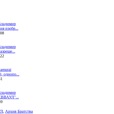
Влaдимир
я изобр...
:08
Влaдимир
азреше...
:22
amurai
, однопо...
31
Влaдимир
ЕВВАУЛ"...
59
УЛ
,
Архив Братства