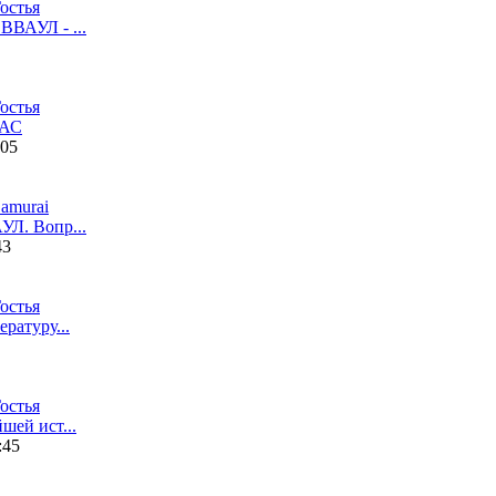
остья
ВВАУЛ - ...
остья
БАС
:05
amurai
УЛ. Вопр...
43
остья
ратуру...
остья
шей ист...
:45