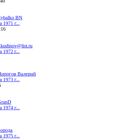
:40
ybalko BN
1971 г...
:16
kudinov@list.ru
1972 г...
Пирогов Валерий
1973 г...
5
GranD
1974 г...
орода
1975 г...