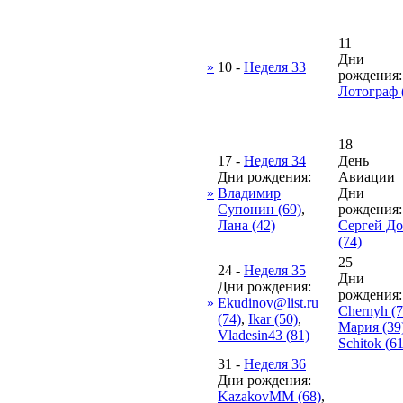
11
Дни
»
10
-
Неделя 33
рождения:
Лотограф 
18
17
-
Неделя 34
День
Дни рождения:
Авиации
»
Владимир
Дни
Супонин (69)
,
рождения:
Лана (42)
Сергей Д
(74)
25
24
-
Неделя 35
Дни
Дни рождения:
рождения:
»
Ekudinov@list.ru
Chernyh (7
(74)
,
Ikar (50)
,
Мария (39
Vladesin43 (81)
Schitok (61
31
-
Неделя 36
Дни рождения:
KazakovMM (68)
,