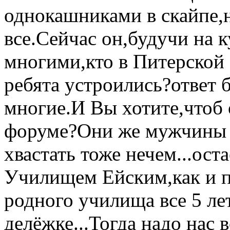
однокашниками в скайпе,н
все.Сейчас он,будучи на 
многими,кто в Питерской 
ребята устроились?ответ 
многие.И Вы хотите,чтоб 
форуме?Они же мужчины и
хвастать тоже нечем...ост
Училищем Ейским,как и п
родного училища все 5 лет
делёжке...Тогда надо нас 