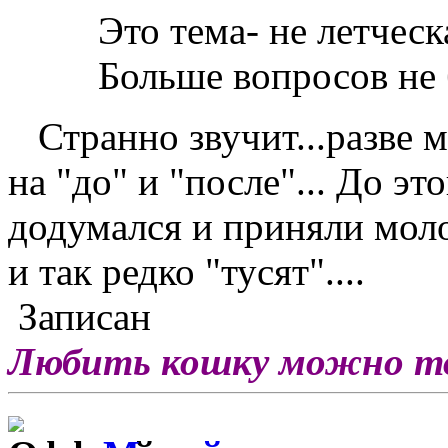
Это тема- не летческ
Больше вопросов не б
Странно звучит...разве 
на "до" и "после"... До э
додумался и приняли моло
и так редко "тусят"....
Записан
Любить кошку можно тол