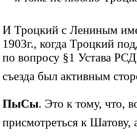
И Троцкий с Лениным име
1903г., когда Троцкий по
по вопросу §1 Устава РСДР
съезда был активным сто
ПыСы
. Это к тому, что,
присмотреться к Шатову, 