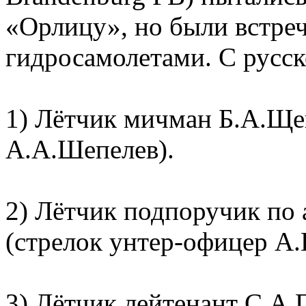
«Орлицу», но были встре
гидросамолетами. С русск
1) Лётчик мичман Б.А.Ще
А.А.Шепелев).
2) Лётчик подпоручик по
(стрелок унтер-офицер А.
3) Лётчик лейтенант С.А.