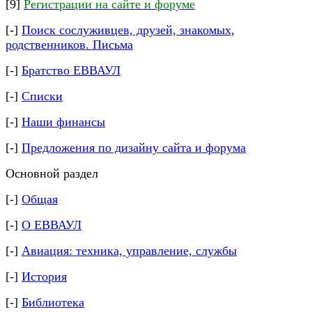
[9]
Регистрации на сайте и форуме
[-]
Поиск сослуживцев, друзей, знакомых,
родственников.
Письма
[-]
Братство ЕВВАУЛ
[-]
Списки
[-]
Наши финансы
[-]
Предложения по дизайну сайта и форума
Основной раздел
[-]
Общая
[-]
О ЕВВАУЛ
[-]
Авиация: техника, управление, службы
[-]
История
[-]
Библиотека