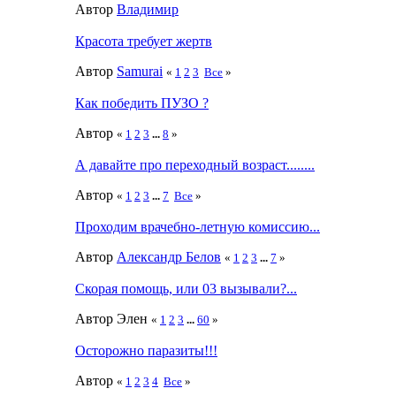
Автор
Влaдимир
Красота требует жертв
Автор
Samurai
«
1
2
3
Все
»
Как победить ПУЗО ?
Автор
«
1
2
3
...
8
»
А давайте про переходный возраст........
Автор
«
1
2
3
...
7
Все
»
Проходим врачебно-летную комиссию...
Автор
Александр Белов
«
1
2
3
...
7
»
Скорая помощь, или 03 вызывали?...
Автор Элeн
«
1
2
3
...
60
»
Осторожно паразиты!!!
Автор
«
1
2
3
4
Все
»