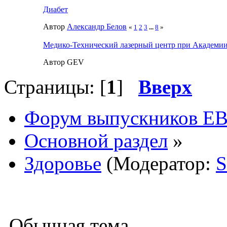
Диабет
Автор
Александр Белов
«
1
2
3
...
8
»
Медико-Технический лазерный центр при Академи
Автор GEV
Страницы: [
1
]
Вверх
Форум выпускников Е
Основной раздел
»
Здоровье
(Модератор:
S
Обычная тема