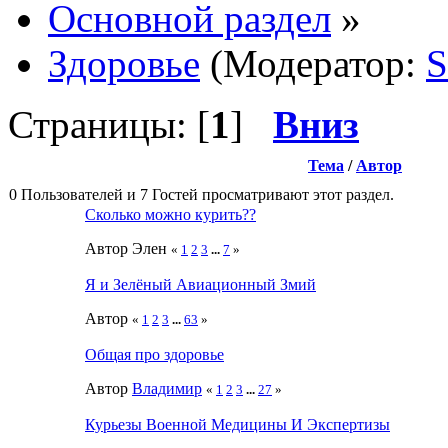
Основной раздел
»
Здоровье
(Модератор:
S
Страницы: [
1
]
Вниз
Тема
/
Автор
0 Пользователей и 7 Гостей просматривают этот раздел.
Сколько можно курить??
Автор Элен
«
1
2
3
...
7
»
Я и Зелёный Авиационный Змий
Автор
«
1
2
3
...
63
»
Общая про здоровье
Автор
Влaдимир
«
1
2
3
...
27
»
Курьезы Военной Медицины И Экспертизы