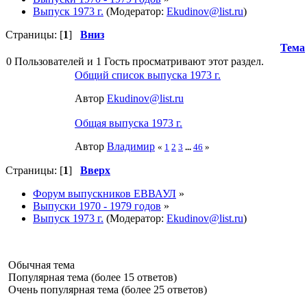
Выпуск 1973 г.
(Модератор:
Ekudinov@list.ru
)
Страницы: [
1
]
Вниз
Тема
0 Пользователей и 1 Гость просматривают этот раздел.
Общий список выпуска 1973 г.
Автор
Ekudinov@list.ru
Общая выпуска 1973 г.
Автор
Влaдимир
«
1
2
3
...
46
»
Страницы: [
1
]
Вверх
Форум выпускников ЕВВАУЛ
»
Выпуски 1970 - 1979 годов
»
Выпуск 1973 г.
(Модератор:
Ekudinov@list.ru
)
Обычная тема
Популярная тема (более 15 ответов)
Очень популярная тема (более 25 ответов)