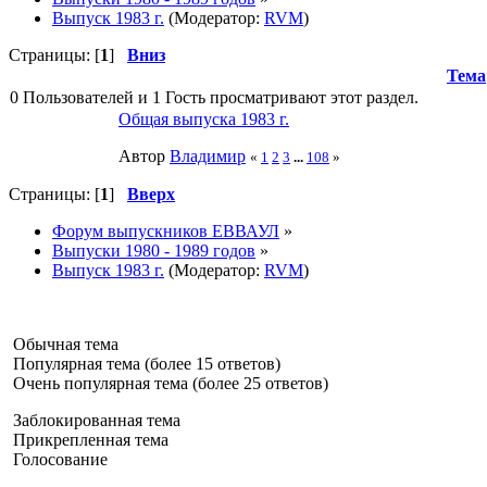
Выпуск 1983 г.
(Модератор:
RVM
)
Страницы: [
1
]
Вниз
Тема
0 Пользователей и 1 Гость просматривают этот раздел.
Общая выпуска 1983 г.
Автор
Влaдимир
«
1
2
3
...
108
»
Страницы: [
1
]
Вверх
Форум выпускников ЕВВАУЛ
»
Выпуски 1980 - 1989 годов
»
Выпуск 1983 г.
(Модератор:
RVM
)
Обычная тема
Популярная тема (более 15 ответов)
Очень популярная тема (более 25 ответов)
Заблокированная тема
Прикрепленная тема
Голосование