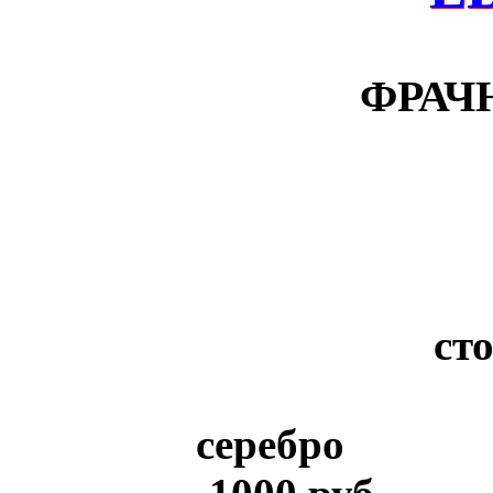
ФРАЧ
ст
серебро мел