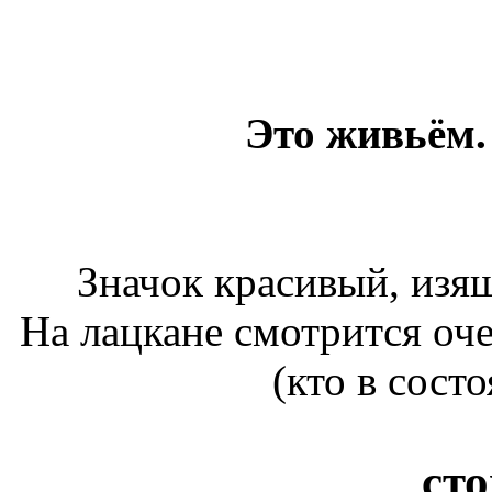
Это живьём.
Значок красивый, изя
На лацкане смотрится оч
(кто в сост
сто