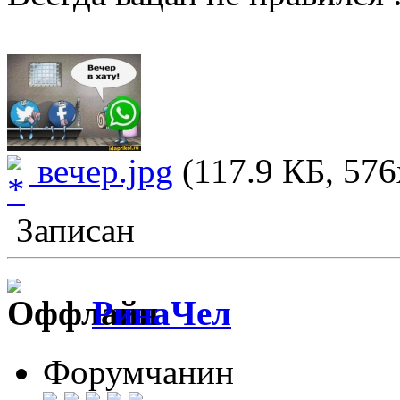
вечер.jpg
(117.9 КБ, 576
Записан
РинаЧел
Форумчанин