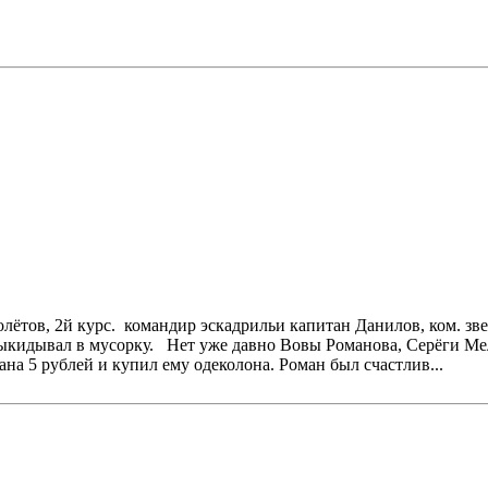
полётов, 2й курс. командир эскадрильи капитан Данилов, ком. 
ыкидывал в мусорку. Нет уже давно Вовы Романова, Серёги Ме
ана 5 рублей и купил ему одеколона. Роман был счастлив...