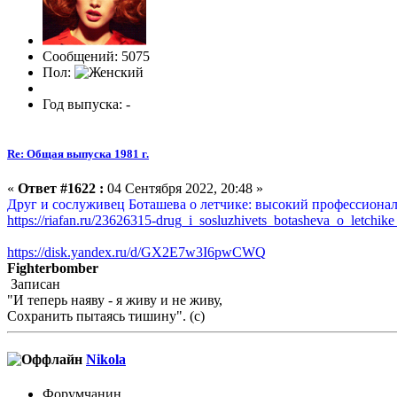
Сообщений: 5075
Пол:
Год выпуска: -
Re: Общая выпуска 1981 г.
«
Ответ #1622 :
04 Сентября 2022, 20:48 »
Друг и сослуживец Боташева о летчике: высокий профессиона
https://riafan.ru/23626315-drug_i_sosluzhivets_botasheva_o_letchik
https://disk.yandex.ru/d/GX2E7w3I6pwCWQ
Fighterbomber
Записан
"И теперь наяву - я живу и не живу,
Сохранить пытаясь тишину". (с)
Nikola
Форумчанин