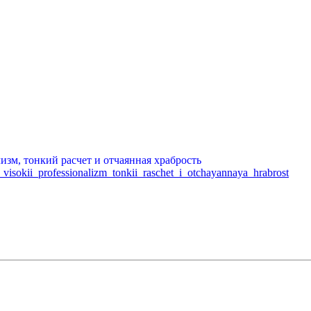
лизм,
тонкий расчет и отчаянная храбрость
e_visokii_professionalizm_tonkii_raschet_i_otchayannaya_hrabrost