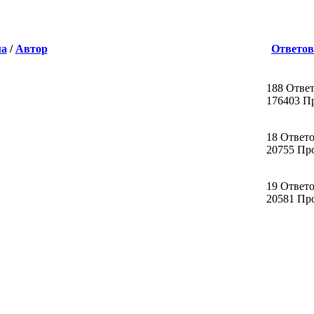
ма
/
Автор
Ответов
188 Отве
176403 П
18 Ответ
20755 Пр
19 Ответ
20581 Пр