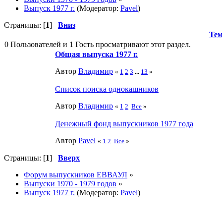
Выпуск 1977 г.
(Модератор:
Pavel
)
Страницы: [
1
]
Вниз
Те
0 Пользователей и 1 Гость просматривают этот раздел.
Общая выпуска 1977 г.
Автор
Влaдимир
«
1
2
3
...
13
»
Список поиска однокашников
Автор
Влaдимир
«
1
2
Все
»
Денежный фонд выпускников 1977 года
Автор
Pavel
«
1
2
Все
»
Страницы: [
1
]
Вверх
Форум выпускников ЕВВАУЛ
»
Выпуски 1970 - 1979 годов
»
Выпуск 1977 г.
(Модератор:
Pavel
)