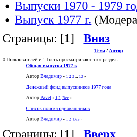
Выпуски 1970 - 1979 г
Выпуск 1977 г.
(Модера
Страницы: [
1
]
Вниз
Тема
/
Автор
0 Пользователей и 1 Гость просматривают этот раздел.
Общая выпуска 1977 г.
Автор
Влaдимир
«
1
2
3
...
13
»
Денежный фонд выпускников 1977 года
Автор
Pavel
«
1
2
Все
»
Список поиска однокашников
Автор
Влaдимир
«
1
2
Все
»
Страницы: [
1
]
Вверх