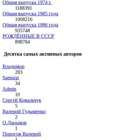
Общая выпуска 1974 г.
1188391
Общая выпуска 1985 года
1008216
Общая выпуска 1986 года
935748
РОЖДЁННЫЕ В СССР
898784
Десятка самых активных авторов
Влaдимир
283
Samurai
34
Admin
10
Сергей Ковальчук
5
Валерий Гудыменко
2
О.Дацыков
1
Пирогов Валерий
1