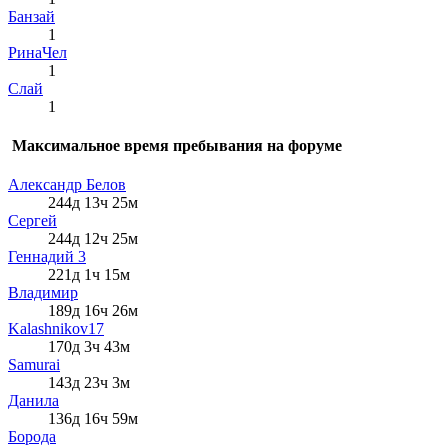
Банзай
1
РинаЧел
1
Слай
1
Максимальное время пребывания на форуме
Александр Белов
244д 13ч 25м
Сергей
244д 12ч 25м
Геннадий 3
221д 1ч 15м
Влaдимир
189д 16ч 26м
Kalashnikov17
170д 3ч 43м
Samurai
143д 23ч 3м
Данила
136д 16ч 59м
Борода