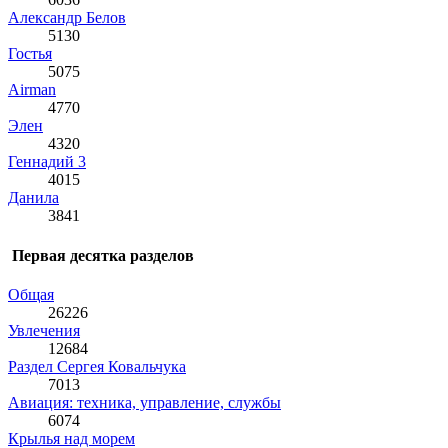
Александр Белов
5130
Гостья
5075
Airman
4770
Элен
4320
Геннадий 3
4015
Данила
3841
Первая десятка разделов
Общая
26226
Увлечения
12684
Раздел Сергея Ковальчука
7013
Авиация: техника, управление, службы
6074
Крылья над морем