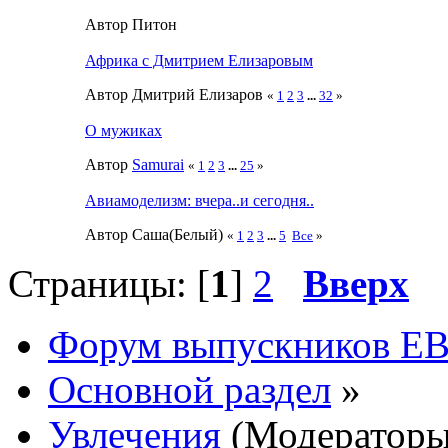
Автор Питон
Африка с Дмитрием Елизаровым
Автор Дмитрий Елизаров
«
1
2
3
...
32
»
О мужиках
Автор
Samurai
«
1
2
3
...
25
»
Авиамоделизм: вчера..и сегодня..
Автор Саша(Белый)
«
1
2
3
...
5
Все
»
Страницы: [
1
]
2
Вверх
Форум выпускников Е
Основной раздел
»
Увлечения
(Модератор