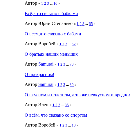
Автор
«
1
2
3
...
10
»
Всё, что связано с бабками
Автор Юрий Степанько
«
1
2
3
...
65
»
О всем,что связано с бабами
Автор Воробей
«
1
2
3
...
52
»
О братьях наших меньших
Автор
Samurai
«
1
2
3
...
70
»
О прекрасном!
Автор
Samurai
«
1
2
3
...
39
»
О вкусном и полезном, а также невкусном и вредно
Автор Элен
«
1
2
3
...
85
»
О всём, что связано со спортом
Автор Воробей
«
1
2
3
...
10
»