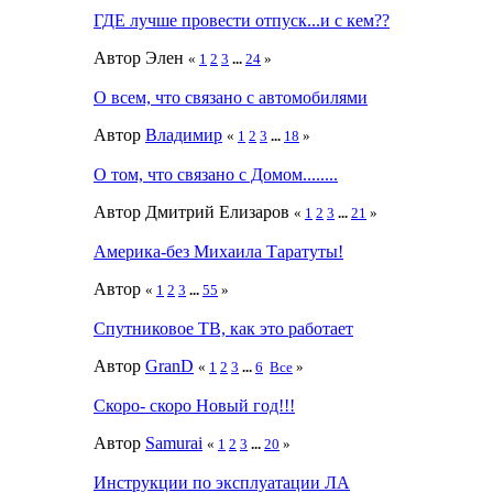
ГДЕ лучше провести отпуск...и с кем??
Автор Элен
«
1
2
3
...
24
»
О всем, что связано с автомобилями
Автор
Влaдимир
«
1
2
3
...
18
»
О том, что связано с Домом........
Автор Дмитрий Елизаров
«
1
2
3
...
21
»
Америка-без Михаила Таратуты!
Автор
«
1
2
3
...
55
»
Спутниковое ТВ, как это работает
Автор
GranD
«
1
2
3
...
6
Все
»
Скоро- скоро Новый год!!!
Автор
Samurai
«
1
2
3
...
20
»
Инструкции по эксплуатации ЛА