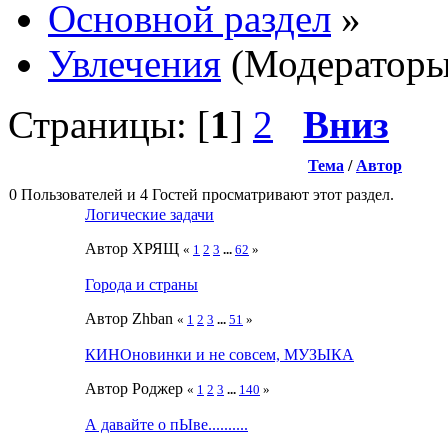
Основной раздел
»
Увлечения
(Модератор
Страницы: [
1
]
2
Вниз
Тема
/
Автор
0 Пользователей и 4 Гостей просматривают этот раздел.
Логические задачи
Автор ХРЯЩ
«
1
2
3
...
62
»
Города и страны
Автор Zhban
«
1
2
3
...
51
»
КИНОновинки и не совсем, МУЗЫКА
Автор Роджер
«
1
2
3
...
140
»
А давайте о пЫве..........