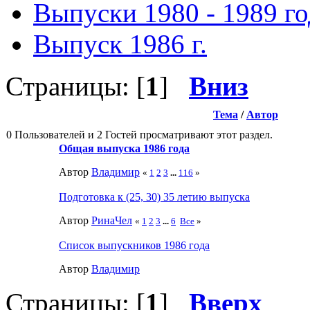
Выпуски 1980 - 1989 г
Выпуск 1986 г.
Страницы: [
1
]
Вниз
Тема
/
Автор
0 Пользователей и 2 Гостей просматривают этот раздел.
Общая выпуска 1986 года
Автор
Влaдимир
«
1
2
3
...
116
»
Подготовка к (25, 30) 35 летию выпуска
Автор
РинаЧел
«
1
2
3
...
6
Все
»
Список выпускников 1986 года
Автор
Влaдимир
Страницы: [
1
]
Вверх