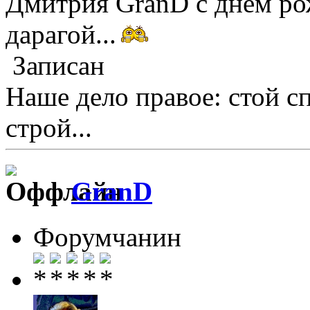
Дмитрия GranD с днём рож
дарагой...
Записан
Наше дело правое: стой с
строй...
GranD
Форумчанин