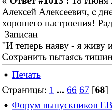
«
Ответ #1013 :
18 Июня 2
Алексей Алексеевич, с дн
хорошего настроения! Ра
Записан
"И теперь наяву - я живу 
Сохранить пытаясь тишину
Печать
Страницы:
1
...
66
67
[
68
Форум выпускников Е