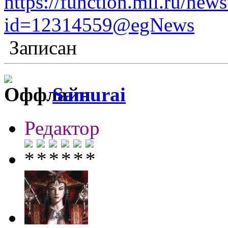
https://function.mil.ru/ne
id=12314559@egNews
Записан
Samurai
Редактор