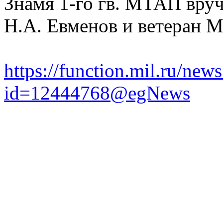
Знамя 1-го гв. МТАП вру
Н.А. Евменов и ветеран М
https://function.mil.ru/ne
id=12444768@egNews